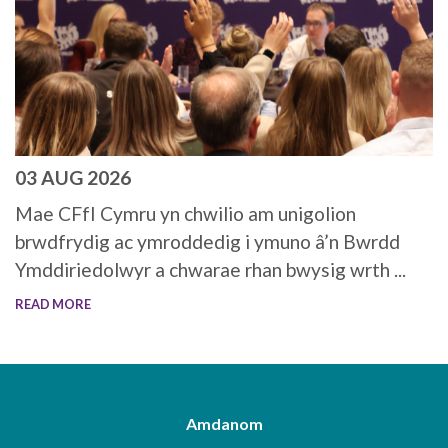
03 AUG 2026
Mae CFfI Cymru yn chwilio am unigolion
brwdfrydig ac ymroddedig i ymuno â’n Bwrdd
Ymddiriedolwyr a chwarae rhan bwysig wrth ...
READ MORE
Amdanom