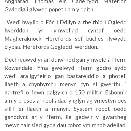
Angharad Thomas ein Cadeirydd Materion
Gwledig i glywed popeth am y daith.
“Wedi hwylio o Fôn i Ddilyn a theithio i Ogledd
Iwerddon yr ymweliad cyntaf oedd
Magheraknock Herefords sef buches llywydd
clybiau Herefords Gogledd Iwerddon.
Dechreuwyd yr ail ddiwrnod gan ymweld â fferm
Rowandale. Yma gwelwyd fferm godro sydd
wedi arallgyfeirio gan bastareiddio a photeli
llaeth a chynhyrchu menyn cyn ei gwerthu i
gartrefi o fewn dalgylch o 150 milltir. Esbonnir
am y broses ar reoliadau ynglŷn ag ymestyn oes
silff ei llaeth a menyn. System robot oedd
ganddynt ar y fferm, lle gedwir y gwartheg
mewn tair sied gyda dau robot ym mhob adeilad.