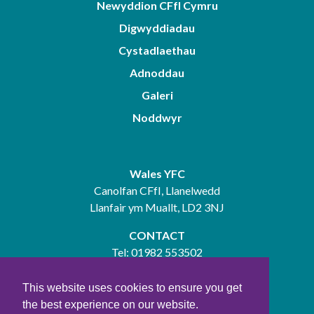
Newyddion CFfI Cymru
Digwyddiadau
Cystadlaethau
Adnoddau
Galeri
Noddwyr
Wales YFC
Canolfan CFfI, Llanelwedd
Llanfair ym Muallt, LD2 3NJ
CONTACT
Tel:
01982 553502
gwybodaeth@yfc-wales.org.uk
This website uses cookies to ensure you get
the best experience on our website.