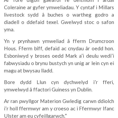
Coleraine ar gyfer ymweliadau. Y cyntaf i Millars
livestock sydd â buches o wartheg godro a
diadell o ddefaid texel. Gwelwyd stoc o safon
yma.
Yn y prynhawn ymweliad â fferm Drumcroon
Hous. Fferm bîff, defaid ac cnydau âr oedd hon.
Esboniwyd y broses oedd Mark a’i deulu wedi’i
fabwysiadu o brynu bustych yn unig ar lein cyn ei
magu at bwysau lladd.
Bore dydd Llun cyn dychwelyd i’r fferi,
ymwelwyd â ffactori Guiness yn Dublin.
Ar ran pwyllgor Materion Gwledig carwn ddiolch
i’r holl ffermwyr am y croeso ac i Ffermwyr Ifanc
Ulster am eu cyfeillgarwch.”