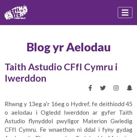
Blog yr Aelodau
Taith Astudio CFfI Cymru i
Iwerddon
Rhwng y 13eg a’r 16eg o Hydref, fe deithiodd 45
o aelodau i Ogledd Iwerddon ar gyfer Taith
Astudio flynyddol pwyllgor Materion Gwledig
CFfI Cymru. Fe wnaethon ni ddal i fyny gydag