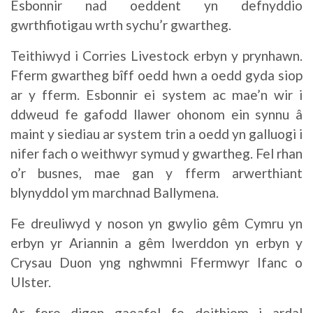
Esbonnir nad oeddent yn defnyddio
gwrthfiotigau wrth sychu’r gwartheg.
Teithiwyd i Corries Livestock erbyn y prynhawn.
Fferm gwartheg bîff oedd hwn a oedd gyda siop
ar y fferm. Esbonnir ei system ac mae’n wir i
ddweud fe gafodd llawer ohonom ein synnu â
maint y siediau ar system trin a oedd yn galluogi i
nifer fach o weithwyr symud y gwartheg. Fel rhan
o’r busnes, mae gan y fferm arwerthiant
blynyddol ym marchnad Ballymena.
Fe dreuliwyd y noson yn gwylio gêm Cymru yn
erbyn yr Ariannin a gêm Iwerddon yn erbyn y
Crysau Duon yng nghwmni Ffermwyr Ifanc o
Ulster.
Ar fore digon gaeafol fe deithiom i ardal