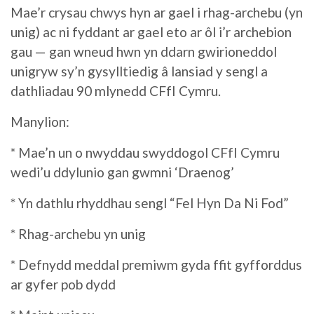
Mae’r crysau chwys hyn ar gael i rhag-archebu (yn
unig) ac ni fyddant ar gael eto ar ôl i’r archebion
gau — gan wneud hwn yn ddarn gwirioneddol
unigryw sy’n gysylltiedig â lansiad y sengl a
dathliadau 90 mlynedd CFfI Cymru.
Manylion:
* Mae’n un o nwyddau swyddogol CFfI Cymru
wedi’u ddylunio gan gwmni ‘Draenog’
* Yn dathlu rhyddhau sengl “Fel Hyn Da Ni Fod”
* Rhag-archebu yn unig
* Defnydd meddal premiwm gyda ffit gyfforddus
ar gyfer pob dydd