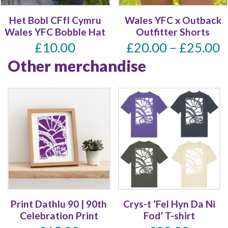
Het Bobl CFfI Cymru
Wales YFC x Outback
Wales YFC Bobble Hat
Outfitter Shorts
£
10.00
£
20.00
–
£
25.00
Other merchandise
Print Dathlu 90 | 90th
Crys-t ‘Fel Hyn Da Ni
Celebration Print
Fod’ T-shirt