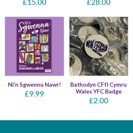
£
15.00
£
28.00
Ni’n Sgwennu Nawr!
Bathodyn CFfI Cymru
Wales YFC Badge
£
9.99
£
2.00