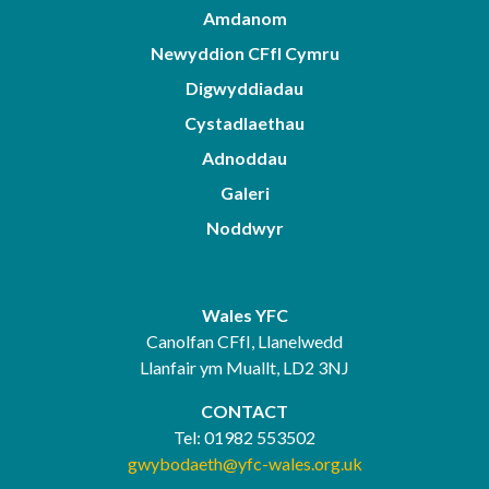
Amdanom
Newyddion CFfI Cymru
Digwyddiadau
Cystadlaethau
Adnoddau
Galeri
Noddwyr
Wales YFC
Canolfan CFfI, Llanelwedd
Llanfair ym Muallt, LD2 3NJ
CONTACT
Tel:
01982 553502
gwybodaeth@yfc-wales.org.uk