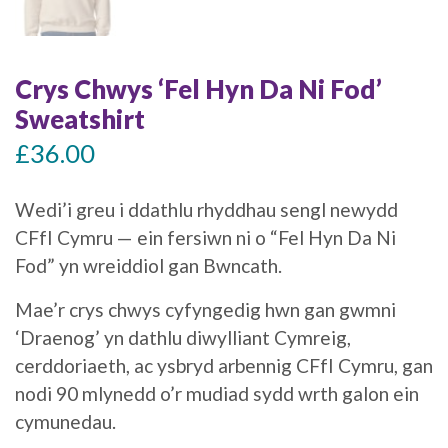
Crys Chwys ‘Fel Hyn Da Ni Fod’
Sweatshirt
£
36.00
Wedi’i greu i ddathlu rhyddhau sengl newydd
CFfI Cymru — ein fersiwn ni o “Fel Hyn Da Ni
Fod” yn wreiddiol gan Bwncath.
Mae’r crys chwys cyfyngedig hwn gan gwmni
‘Draenog’ yn dathlu diwylliant Cymreig,
cerddoriaeth, ac ysbryd arbennig CFfI Cymru, gan
nodi 90 mlynedd o’r mudiad sydd wrth galon ein
cymunedau.