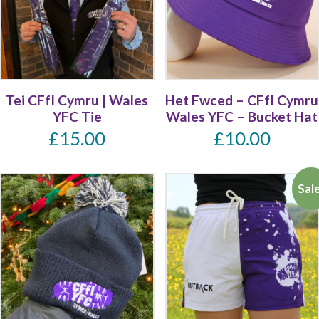
Tei CFfI Cymru | Wales
Het Fwced – CFfI Cymru
YFC Tie
Wales YFC – Bucket Hat
£
15.00
£
10.00
Sal