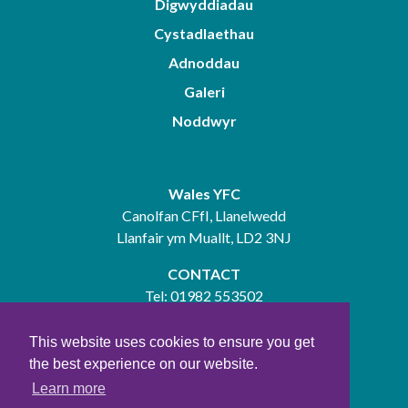
Digwyddiadau
Cystadlaethau
Adnoddau
Galeri
Noddwyr
Wales YFC
Canolfan CFfI, Llanelwedd
Llanfair ym Muallt, LD2 3NJ
CONTACT
Tel:
01982 553502
gwybodaeth@yfc-wales.org.uk
This website uses cookies to ensure you get
the best experience on our website.
Learn more
Charity Number: 1145230