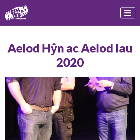
Aelod Hŷn ac Aelod Iau
2020