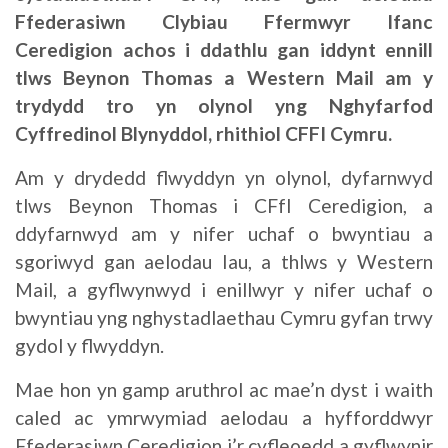
Ffederasiwn Clybiau Ffermwyr Ifanc
Ceredigion achos i ddathlu gan iddynt ennill
tlws Beynon Thomas a Western Mail am y
trydydd tro yn olynol yng Nghyfarfod
Cyffredinol Blynyddol, rhithiol CFFI Cymru.
Am y drydedd flwyddyn yn olynol, dyfarnwyd
tlws Beynon Thomas i CFfI Ceredigion, a
ddyfarnwyd am y nifer uchaf o bwyntiau a
sgoriwyd gan aelodau Iau, a thlws y Western
Mail, a gyflwynwyd i enillwyr y nifer uchaf o
bwyntiau yng nghystadlaethau Cymru gyfan trwy
gydol y flwyddyn.
Mae hon yn gamp aruthrol ac mae’n dyst i waith
caled ac ymrwymiad aelodau a hyfforddwyr
Ffederasiwn Ceredigion i’r cyfleoedd a gyflwynir