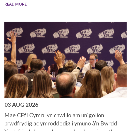
READ MORE
03 AUG 2026
Mae CFfI Cymru yn chwilio am unigolion
brwdfrydig ac ymroddedig i ymuno â’n Bwrdd