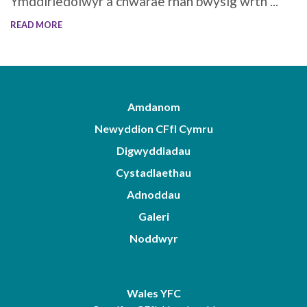
Ymddiriedolwyr a chwarae rhan bwysig wrth ...
READ MORE
Amdanom
Newyddion CFfI Cymru
Digwyddiadau
Cystadlaethau
Adnoddau
Galeri
Noddwyr
Wales YFC