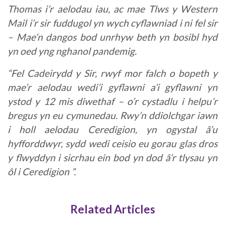
Thomas i’r aelodau iau, ac mae Tlws y Western
Mail i’r sir fuddugol yn wych cyflawniad i ni fel sir
– Mae’n dangos bod unrhyw beth yn bosibl hyd
yn oed yng nghanol pandemig.
“Fel Cadeirydd y Sir, rwyf mor falch o bopeth y
mae’r aelodau wedi’i gyflawni a’i gyflawni yn
ystod y 12 mis diwethaf – o’r cystadlu i helpu’r
bregus yn eu cymunedau. Rwy’n ddiolchgar iawn
i holl aelodau Ceredigion, yn ogystal â’u
hyfforddwyr, sydd wedi ceisio eu gorau glas dros
y flwyddyn i sicrhau ein bod yn dod â’r tlysau yn
ôl i Ceredigion ”.
Related Articles