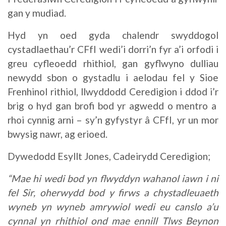
gan y mudiad.
Hyd yn oed gyda chalendr swyddogol
cystadlaethau’r CFfI wedi’i dorri’n fyr a’i orfodi i
greu cyfleoedd rhithiol, gan gyflwyno dulliau
newydd sbon o gystadlu i aelodau fel y Sioe
Frenhinol rithiol, llwyddodd Ceredigion i ddod i’r
brig o hyd gan brofi bod yr agwedd o mentro a
rhoi cynnig arni – sy’n gyfystyr â CFfI, yr un mor
bwysig nawr, ag erioed.
Dywedodd Esyllt Jones, Cadeirydd Ceredigion;
“Mae hi wedi bod yn flwyddyn wahanol iawn i ni
fel Sir, oherwydd bod y firws a chystadleuaeth
wyneb yn wyneb amrywiol wedi eu canslo a’u
cynnal yn rhithiol ond mae ennill Tlws Beynon