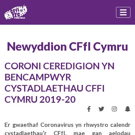
Newyddion CFfI Cymru
CORONI CEREDIGION YN
BENCAMPWYR
CYSTADLAETHAU CFFI
CYMRU 2019-20
Er gwaethaf Coronavirus yn rhwystro calendr
cystadlaethau’r CFfI, mae gan aelodau