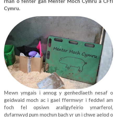
rhan o fenter gan Menter Moch Cymru a CFfI
Cymru.
Mewn ymgais i annog y genhedlaeth nesaf o
geidwaid moch ac i gael ffermwyr i feddwl am
foch fel opsiwn arallgyfeirio ymarferol,
dyfarnwyd pum mochyn bach yr un i chwe aelod o