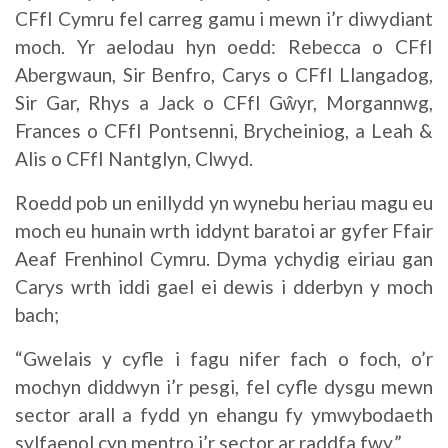
CFfI Cymru fel carreg gamu i mewn i’r diwydiant
moch. Yr aelodau hyn oedd: Rebecca o CFfI
Abergwaun, Sir Benfro, Carys o CFfI Llangadog,
Sir Gar, Rhys a Jack o CFfI Gŵyr, Morgannwg,
Frances o CFfI Pontsenni, Brycheiniog, a Leah &
Alis o CFfI Nantglyn, Clwyd.
Roedd pob un enillydd yn wynebu heriau magu eu
moch eu hunain wrth iddynt baratoi ar gyfer Ffair
Aeaf Frenhinol Cymru. Dyma ychydig eiriau gan
Carys wrth iddi gael ei dewis i dderbyn y moch
bach;
“Gwelais y cyfle i fagu nifer fach o foch, o’r
mochyn diddwyn i’r pesgi, fel cyfle dysgu mewn
sector arall a fydd yn ehangu fy ymwybodaeth
sylfaenol cyn mentro i’r sector ar raddfa fwy.”