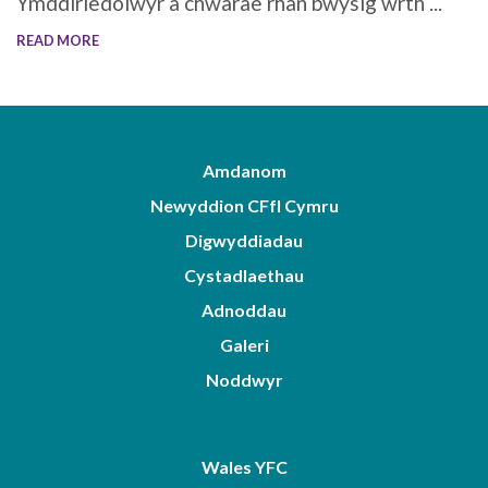
Ymddiriedolwyr a chwarae rhan bwysig wrth ...
READ MORE
Amdanom
Newyddion CFfI Cymru
Digwyddiadau
Cystadlaethau
Adnoddau
Galeri
Noddwyr
Wales YFC