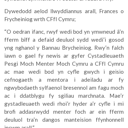
Dywedodd aelod llwyddiannus arall, Frances o
Frycheiniog wrth CFfI Cymru;
“O oedran ifanc, rwyf wedi bod yn ymwneud â’n
fferm bîff a defaid deuluol sydd wedi’i gosod
yng nghanol y Bannau Brycheiniog. Rwy’n falch
iawn o gael fy newis ar gyfer Cystadleuaeth
Pesgi Moch Menter Moch Cymru a CFfI Cymru
ac mae wedi bod yn cyfle gwych i geisio
cefnogaeth a mentora i adeiladu ar fy
ngwybodaeth sylfaenol bresennol am fagu moch
ac i ddatblygu fy sgiliau marchnata. Mae’r
gystadleuaeth wedi rhoi’r hyder a’r cyfle i mi
brofi addasrwydd menter foch ar ein fferm
deuluol tra’n dangos manteision ffynhonnell
incwm arall.”