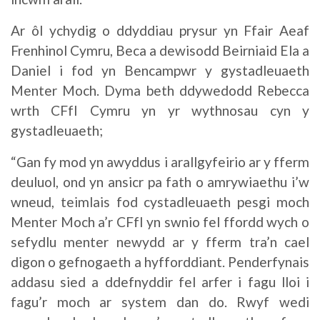
Ar ôl ychydig o ddyddiau prysur yn Ffair Aeaf
Frenhinol Cymru, Beca a dewisodd Beirniaid Ela a
Daniel i fod yn Bencampwr y gystadleuaeth
Menter Moch. Dyma beth ddywedodd Rebecca
wrth CFfI Cymru yn yr wythnosau cyn y
gystadleuaeth;
“Gan fy mod yn awyddus i arallgyfeirio ar y fferm
deuluol, ond yn ansicr pa fath o amrywiaethu i’w
wneud, teimlais fod cystadleuaeth pesgi moch
Menter Moch a’r CFfI yn swnio fel ffordd wych o
sefydlu menter newydd ar y fferm tra’n cael
digon o gefnogaeth a hyfforddiant. Penderfynais
addasu sied a ddefnyddir fel arfer i fagu lloi i
fagu’r moch ar system dan do. Rwyf wedi