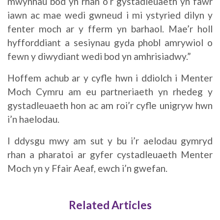
mwynhau bod yn rhan o’r gystadleuaeth yn fawr
iawn ac mae wedi gwneud i mi ystyried dilyn y
fenter moch ar y fferm yn barhaol. Mae’r holl
hyfforddiant a sesiynau gyda phobl amrywiol o
fewn y diwydiant wedi bod yn amhrisiadwy.”
Hoffem achub ar y cyfle hwn i ddiolch i Menter
Moch Cymru am eu partneriaeth yn rhedeg y
gystadleuaeth hon ac am roi’r cyfle unigryw hwn
i’n haelodau.
I ddysgu mwy am sut y bu i’r aelodau gymryd
rhan a pharatoi ar gyfer cystadleuaeth Menter
Moch yn y Ffair Aeaf, ewch i’n gwefan.
Related Articles