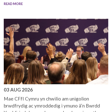
READ MORE
03 AUG 2026
Mae CFfI Cymru yn chwilio am unigolion
brwdfrydig ac ymroddedig i ymuno â’n Bwrdd