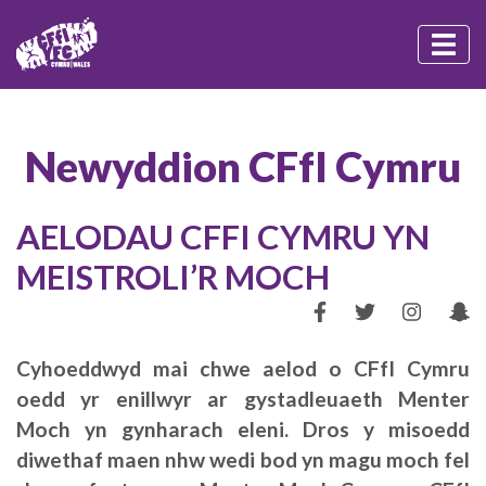
Newyddion CFfI Cymru
AELODAU CFFI CYMRU YN
MEISTROLI’R MOCH
Cyhoeddwyd mai chwe aelod o CFfI Cymru
oedd yr enillwyr ar gystadleuaeth Menter
Moch yn gynharach eleni. Dros y misoedd
diwethaf maen nhw wedi bod yn magu moch fel